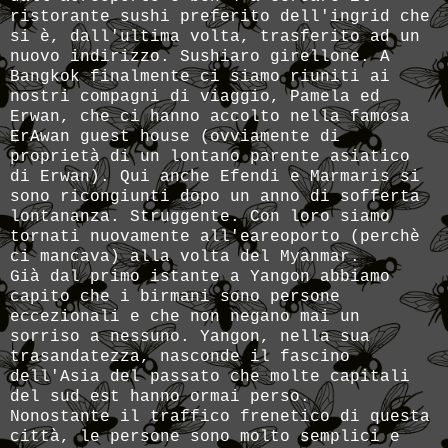
ristorante sushi preferito dell'ingrid che
si è, dall'ultima volta, trasferito ad un
nuovo indirizzo. Sushiaro girellone. A
Bangkok finalmente ci siamo riuniti ai
nostri compagni di viaggio, Pamela ed
Erwan, che ci hanno accolto nella famosa
ErAwan guest house (ovviamente di
proprietà di un lontano parente asiatico
di Erwan). Qui anche Efendi e Marmaris si
sono ricongiunti dopo un anno di sofferta
lontananza. Struggente. Con loro siamo
tornati nuovamente all'eareoporto (perchè
ci mancava) alla volta del Myanmar.
Già dal primo istante a Yangon abbiamo
capito che i birmani sono persone
eccezionali e che non negano mai un
sorriso a nessuno. Yangon, nella sua
trasandatezza, nasconde il fascino
dell'Asia del passato che molte capitali
del sud est hanno ormai perso.
Nonostante il traffico frenetico di questa
città, le persone sono molto semplici e