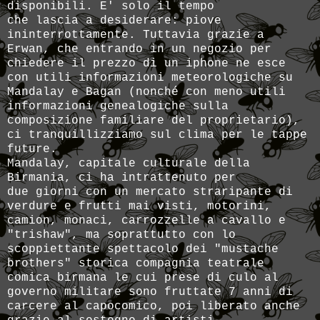
disponibili. E' solo il tempo
che lascia a desiderare: piove
ininterrottamente. Tuttavia grazie a
Erwan, che entrando in un negozio per
chiedere il prezzo di un iphone ne esce
con utili informazioni meteorologiche su
Mandalay e Bagan (nonché con meno utili
informazioni genealogiche sulla
composizione familiare del proprietario),
ci tranquillizziamo sul clima per le tappe
future.
Mandalay, capitale culturale della
Birmania, ci ha intrattenuto per
due giorni con un mercato straripante di
verdure e frutti mai visti, motorini,
camion, monaci, carrozzelle a cavallo e
"trishaw", ma soprattutto con lo
scoppiettante spettacolo dei "mustache
brothers" storica compagnia teatrale
comica birmana le cui prese di culo al
governo militare sono fruttate 7 anni di
carcere al capocomico, poi liberato anche