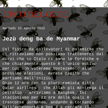
L'ECO DEL GECO
martedì 21 agosto 2012
Jezù deng ba de Myanmar
Col fisico da sollevatori di polemiche che
ci ritroviamo non possiamo trattenerci dal
dirvi che su Italo ci sono le formiche e
che chiaramente questo è l'unico motivo
per cui non voteremo Montezemolo alle
prossime elezioni. Avrete capito che
partiamo dall'inizio.
Dopo 12 ore con la pluripremiata ditta
Qatar airlines - che Allah gli mantenga il
petrolio - arriviamo a Bangkok. Ivi
stazioniamo per 12 ore delle quali 8
trascorse dormendo, andando e tornando
dall'aereoporto e ben 4 a cercare il