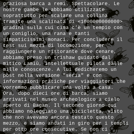
graziosa barca a remi. Spettacolare. Le
nostre gambe le abbiamo utilizzate
soprattutto per scalare una collina
tramite una scalinata di <1000000000000>
gradini sulla cui cima c'è un tempio con
un coniglio, una rana e tanti
simpaticissimi monaci. Per concludere il
test sui mezzi di locomozione, per
raggiungere un ristorante dove cenare,
abbiamo preso un trishaw guidato dal
mitico Lamiù, intellettuale pilota dalle
mille conoscenze. A lui dedicheremo un
post nella versione "seria" e con
informazioni pratiche per viaggiatori che
vorremmo pubblicare una volta a casa.
Ora, dopo dieci ore di barca, siamo
arrivati nel museo archeologico a cielo
aperto di Bagan. Il secondo giorno qui
abbiamo noleggiato una bicicletta, visto
che non avevamo ancora testato questo
mezzo, e siamo andati in giro per i templi
per otto ore consecutive. Se non ci