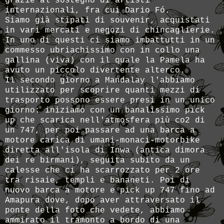
grazie al sostegno di artisti
internazionali, fra cui Dario Fó.
Siamo già stipati di souvenir, acquistati
in vari mercati e negozi di chincaglierie.
In uno di questi ci siamo imbattutti in un
commesso ubriachissimo con in collo una
gallina (viva) con il quale la Pamela ha
avuto un piccolo divertente alterco.
Il secondo giorno a Mandalay l'abbiamo
utilizzato per scoprire quanti mezzi di
trasporto possono essere presi in un unico
giorno: iniziamo con un banalissimo pick
up che scarica nell'atmosfera più co2 di
un 747, per poi passare ad una barca a
motore carica di umani-monaci-motorbike
diretta all'isola di Inwa (antica dimora
dei re birmani), seguita subito da un
calesse che ci ha scarrozzato per 2 ore
tra risaie, templi e bananeti. Poi di
nuovo barca a motore e pick up 747 fino ad
Amapura dove, dopo aver attraversato il
ponte della foto che vedete, abbiamo
ammirato il tramonto a bordo di una